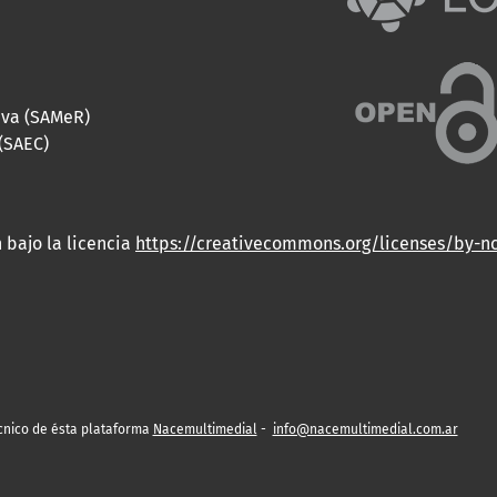
iva (SAMeR)
(SAEC)
 bajo la licencia
https://creativecommons.org/licenses/by-n
cnico de ésta plataforma
Nacemultimedial
-
info@nacemultimedial.com.ar