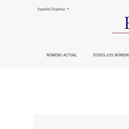
Cambiar el idioma. El actual es:
Español (España)
Vol. 34 Núm. 1 (2019): Abril 2019
NÚMERO ACTUAL
TODOS LOS NÚMER