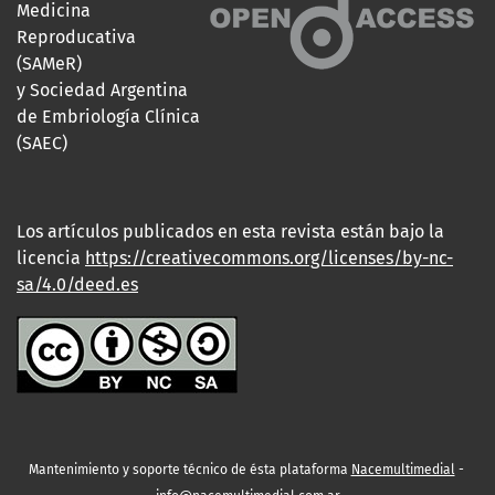
Medicina
Reproducativa
(SAMeR)
y Sociedad Argentina
de Embriología Clínica
(SAEC)
Los artículos publicados en esta revista están bajo la
licencia
https://creativecommons.org/licenses/by-nc-
sa/4.0/deed.es
Mantenimiento y soporte técnico de ésta plataforma
Nacemultimedial
-