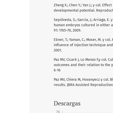
Zheng X.; Chen Y.; Yan J.; y col. Ef
developmental potential. Reproducti
Sepúlveda, S.; Garcia, J.; Arriaga, E
human embryos cultured in either a 
91: 1765–70, 2009.
Ebner, T.; Yaman, C.; Moser, M. y col.
influence of injection technique and
2001.
Paz MV, Cicaré J, Lo Menzo F,y col. C
outcomes and their relation to the 
6-16
Paz MV, Chiera M, Hovanyecz y col. B
results. JBRA Assisted Reproduction 
Descargas