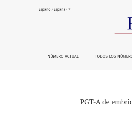
Cambiar el idioma. El actual es:
Español (España)
PGT-A de embriones criopreservados: ¿Compro
NÚMERO ACTUAL
TODOS LOS NÚMER
PGT-A de embrio