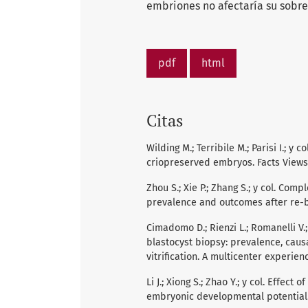
embriones no afectaría su sobrev
pdf
html
Citas
Wilding M.; Terribile M.; Parisi I.; y
criopreserved embryos. Facts Views V
Zhou S.; Xie P.; Zhang S.; y col. Com
prevalence and outcomes after re-bio
Cimadomo D.; Rienzi L.; Romanelli V
blastocyst biopsy: prevalence, caus
vitrification. A multicenter experie
Li J.; Xiong S.; Zhao Y.; y col. Effect
embryonic developmental potential. F