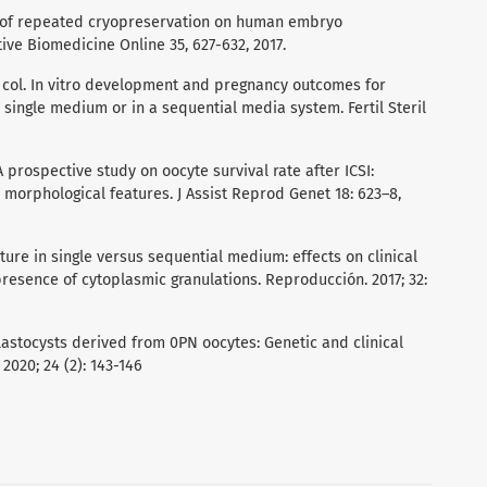
fect of repeated cryopreservation on human embryo
ve Biomedicine Online 35, 627-632, 2017.
. y col. In vitro development and pregnancy outcomes for
single medium or in a sequential media system. Fertil Steril
 A prospective study on oocyte survival rate after ICSI:
 morphological features. J Assist Reprod Genet 18: 623–8,
ulture in single versus sequential medium: effects on clinical
presence of cytoplasmic granulations. Reproducción. 2017; 32:
lastocysts derived from 0PN oocytes: Genetic and clinical
2020; 24 (2): 143-146