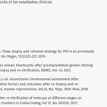
ida ni los resultados clínicos.
 col. Thaw, biopsy and refreeze strategy for PGT-A on previously
is Obgyn, 11(3):223-227, 2019.
plex mosaic blastocysts after preimplantation genetic testing:
psy and re-vitrification. RBMO, Vol. 43, 2021.
.; y col. Inconclusive chromosomal assessment after
ative factors and outcomes after re-biopsy and re-
nce. Human reproduction, Vol.33, No. 10pp. 1839-1846, 2018.
 of the re-vitrification of embryos al different stages on
rontiers in Endocrinolog, Vol 12, No. 653310, 2021.