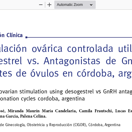
Zoom
Zoom
Out
In
ón Clínica
lación  ovárica  controlada  uti
strel  vs.  Antagonistas  de  Gn
es de óvulos en córdoba, arg
ovarian stimulation using desogestrel vs GnRH antag
onation cycles cordoba, argentina
sé,  Miranda  Maurín  María  Candelaria,  Camila  Frautschi,  Lucas  Es
na Garcia, Palena Celina.
 de Ginecología, Obstetricia y Reproducción (CIGOR), Córdoba, Argentina