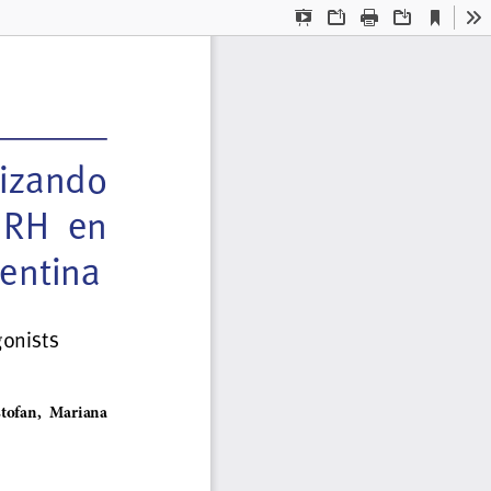
Current
Presentation
Open
Print
Download
To
View
Mode
lizando  
RH  en  
entina
onists 
tofan,  Mariana  