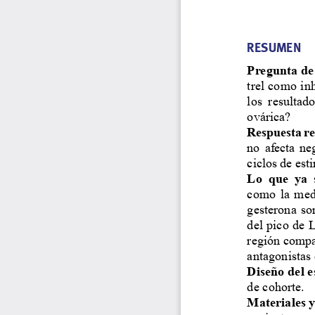
RESUMEN
Pregunta de 
trel como in
los  resultado
ovárica?
Respuesta re
no  afecta  ne
ciclos de est
Lo  que  ya  
como  la  med
gesterona  son
del pico de 
región compa
antagonistas
Diseño del e
de cohorte. 
Materiales 