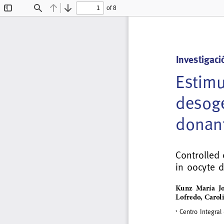
of 8
Toggle
Find
Previous
Next
Sidebar
Investigaci
Estimu
desoge
donant
Controlled 
in oocyte d
Kunz  María  Jo
Lofredo, Caroli
 Centro Integral
1