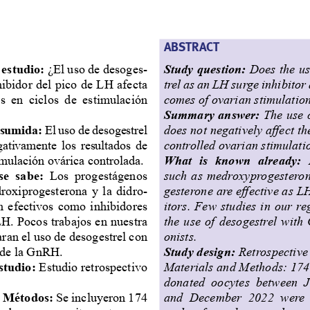
ABSTRACT
estudio:
 ¿El uso de desoges-
Study question: 
Does the us
hibidor del pico de LH afecta 
trel as an LH surge inhibitor 
s  en  ciclos  de  estimulación  
comes of ovarian stimulation
Summary answer:
 The use 
sumida: 
El uso de desogestrel 
does not negatively affect th
gativamente  los  resultados  de  
controlled ovarian stimulatio
imulación ovárica controlada.
What  is  known  already:  
se  sabe:
  Los  progestágenos  
such as medroxyprogestero
roxiprogesterona  y  la  didro-
gesterone are effective as L
  efectivos  como  inhibidores  
itors. Few studies in our r
LH. Pocos trabajos en nuestra 
the use of desogestrel wit
ran el uso de desogestrel con 
onists.
 de la GnRH.
Study design: 
Retrospective 
studio:
 Estudio retrospectivo 
Materials and Methods: 174
donated  oocytes  between  
y Métodos:
 Se incluyeron 174 
and  December  2022  were  