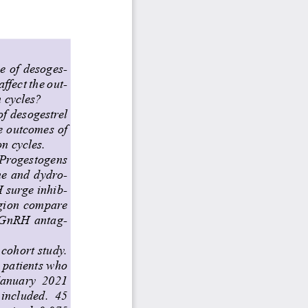
e of desoges-
affect the out
-
 cycles?
of desogestrel 
e outcomes of 
n cycles.
Progestogens 
ne and dydro
-
H surge inhib
-
egion compare 
h GnRH antag
-
cohort study. 
 patients who 
January  2021 
included.  45 