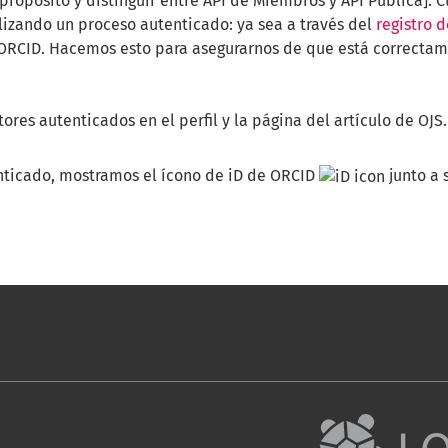
ropósito y distinguir entre API de Miembros y API Pública]. C
lizando un proceso autenticado: ya sea a través del
registro 
 ORCID. Hacemos esto para asegurarnos de que está correctam
tores autenticados en el perfil y la página del artículo de OJS.
enticado, mostramos el ícono de iD de ORCID
junto a 