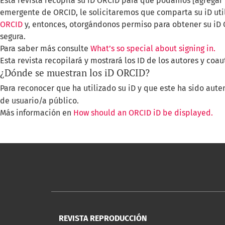
Esta revista recopila su iD ORCID para que podamos [agregar p
emergente de ORCID, le solicitaremos que comparta su iD uti
ORCID
y, entonces, otorgándonos permiso para obtener su iD
segura.
Para saber más consulte
What’s so special about signing in.
Esta revista recopilará y mostrará los ID de los autores y coau
¿Dónde se muestran los iD ORCID?
Para reconocer que ha utilizado su iD y que este ha sido aut
de usuario/a público.
Más información en
How should an ORCID iD be displayed.
REVISTA REPRODUCCIÓN